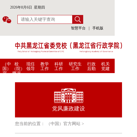
2026年8月6日 星期四
智慧平台
|
手机版
（中
校
现任
教学
科研
研究生
行政
机关
国）
（院）
领导
工作
工作
工作
后勤
党建
官
概况
方
网
站
党风廉政建设
您当前的位置：
（中国）官方网站
>