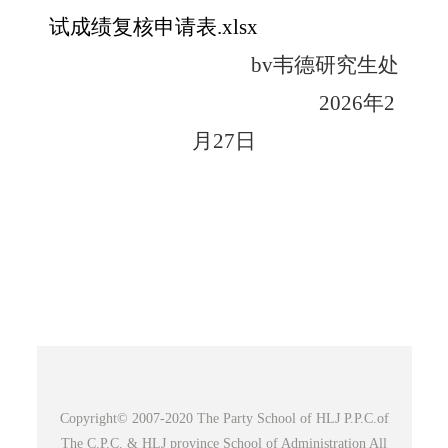
试成绩复核申请表.xlsx
bv韦德研究生处
202
6
年
2
月
27
日
Copyright© 2007-2020 The Party School of HLJ P.P.C.of
The C.P.C. & HLJ province School of Administration All