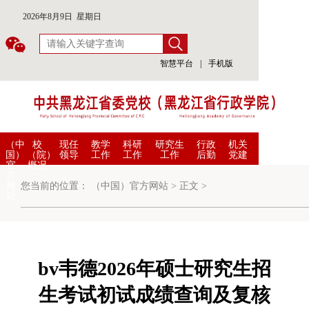
2026年8月9日 星期日
智慧平台
|
手机版
（中
校
现任
教学
科研
研究生
行政
机关
国）
（院）
领导
工作
工作
工作
后勤
党建
官
概况
方
网
您当前的位置：
（中国）官方网站
>
正文
>
站
bv韦德2026年硕士研究生招
生考试初试成绩查询及复核